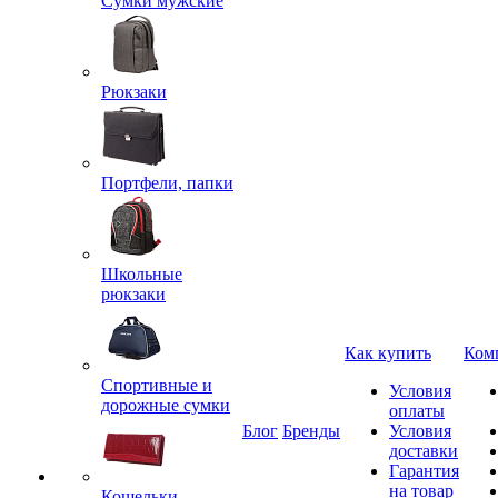
Сумки мужские
Рюкзаки
Портфели, папки
Школьные
рюкзаки
Как купить
Ком
Спортивные и
Условия
дорожные сумки
оплаты
Блог
Бренды
Условия
доставки
Гарантия
на товар
Кошельки