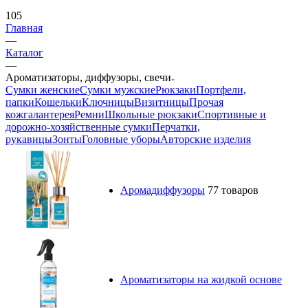
105
Главная
—
Каталог
—
Ароматизаторы, диффузоры, свечи
Сумки женские
Сумки мужские
Рюкзаки
Портфели,
папки
Кошельки
Ключницы
Визитницы
Прочая
кожгалантерея
Ремни
Школьные рюкзаки
Спортивные и
дорожно-хозяйственные сумки
Перчатки,
рукавицы
Зонты
Головные уборы
Авторские изделия
Аромадиффузоры
77 товаров
Ароматизаторы на жидкой основе