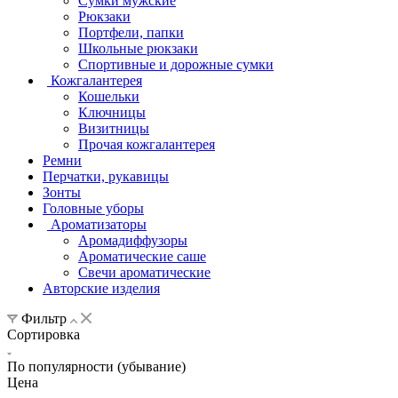
Сумки мужские
Рюкзаки
Портфели, папки
Школьные рюкзаки
Спортивные и дорожные сумки
Кожгалантерея
Кошельки
Ключницы
Визитницы
Прочая кожгалантерея
Ремни
Перчатки, рукавицы
Зонты
Головные уборы
Ароматизаторы
Аромадиффузоры
Ароматические саше
Свечи ароматические
Авторские изделия
Фильтр
Сортировка
По популярности (убывание)
Цена