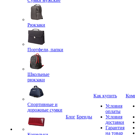
Сумки мужские
Рюкзаки
Портфели, папки
Школьные
рюкзаки
Как купить
Ком
Спортивные и
Условия
дорожные сумки
оплаты
Блог
Бренды
Условия
доставки
Гарантия
на товар
Кошельки