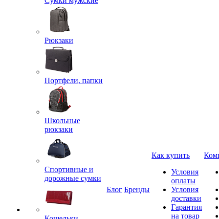
Сумки мужские
Рюкзаки
Портфели, папки
Школьные
рюкзаки
Как купить
Ком
Спортивные и
Условия
дорожные сумки
оплаты
Блог
Бренды
Условия
доставки
Гарантия
на товар
Кошельки