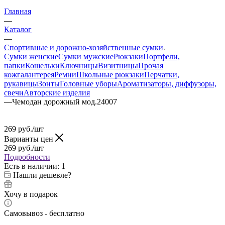
Главная
—
Каталог
—
Спортивные и дорожно-хозяйственные сумки
Сумки женские
Сумки мужские
Рюкзаки
Портфели,
папки
Кошельки
Ключницы
Визитницы
Прочая
кожгалантерея
Ремни
Школьные рюкзаки
Перчатки,
рукавицы
Зонты
Головные уборы
Ароматизаторы, диффузоры,
свечи
Авторские изделия
—
Чемодан дорожный мод.24007
269
руб.
/шт
Варианты цен
269
руб.
/шт
Подробности
Есть в наличии
: 1
Нашли дешевле?
Хочу в подарок
Самовывоз - бесплатно