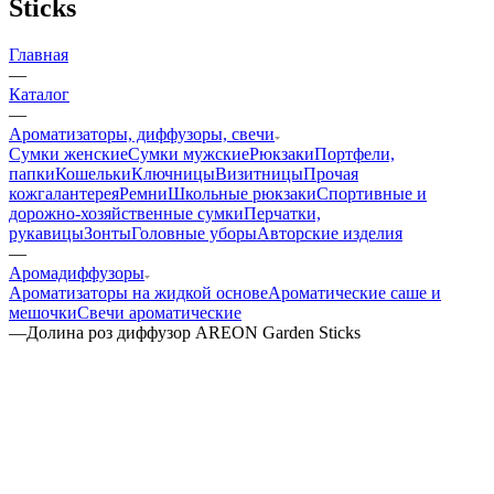
Sticks
Главная
—
Каталог
—
Ароматизаторы, диффузоры, свечи
Сумки женские
Сумки мужские
Рюкзаки
Портфели,
папки
Кошельки
Ключницы
Визитницы
Прочая
кожгалантерея
Ремни
Школьные рюкзаки
Спортивные и
дорожно-хозяйственные сумки
Перчатки,
рукавицы
Зонты
Головные уборы
Авторские изделия
—
Аромадиффузоры
Ароматизаторы на жидкой основе
Ароматические саше и
мешочки
Свечи ароматические
—
Долина роз диффузор AREON Garden Sticks