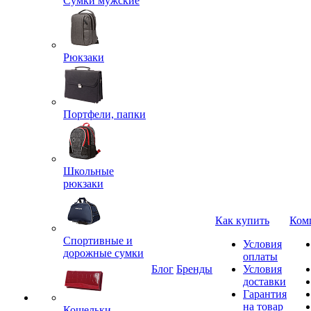
Сумки мужские
Рюкзаки
Портфели, папки
Школьные
рюкзаки
Как купить
Ком
Спортивные и
Условия
дорожные сумки
оплаты
Блог
Бренды
Условия
доставки
Гарантия
на товар
Кошельки