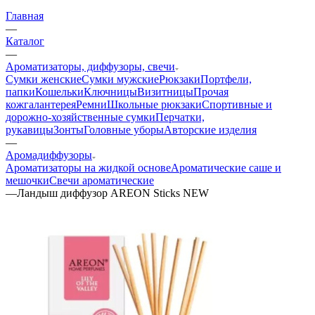
Главная
—
Каталог
—
Ароматизаторы, диффузоры, свечи
Сумки женские
Сумки мужские
Рюкзаки
Портфели,
папки
Кошельки
Ключницы
Визитницы
Прочая
кожгалантерея
Ремни
Школьные рюкзаки
Спортивные и
дорожно-хозяйственные сумки
Перчатки,
рукавицы
Зонты
Головные уборы
Авторские изделия
—
Аромадиффузоры
Ароматизаторы на жидкой основе
Ароматические саше и
мешочки
Свечи ароматические
—
Ландыш диффузор AREON Sticks NEW