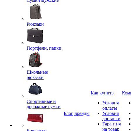
Сумки мужские
Рюкзаки
Портфели, папки
Школьные
рюкзаки
Как купить
Ком
Спортивные и
Условия
дорожные сумки
оплаты
Блог
Бренды
Условия
доставки
Гарантия
на товар
Кошельки