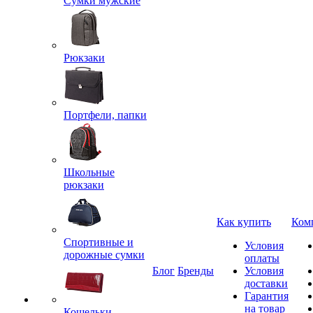
Сумки мужские
Рюкзаки
Портфели, папки
Школьные
рюкзаки
Как купить
Ком
Спортивные и
Условия
дорожные сумки
оплаты
Блог
Бренды
Условия
доставки
Гарантия
на товар
Кошельки