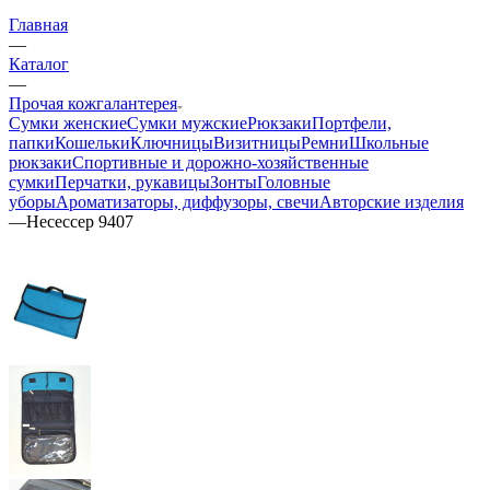
Главная
—
Каталог
—
Прочая кожгалантерея
Сумки женские
Сумки мужские
Рюкзаки
Портфели,
папки
Кошельки
Ключницы
Визитницы
Ремни
Школьные
рюкзаки
Спортивные и дорожно-хозяйственные
сумки
Перчатки, рукавицы
Зонты
Головные
уборы
Ароматизаторы, диффузоры, свечи
Авторские изделия
—
Несессер 9407