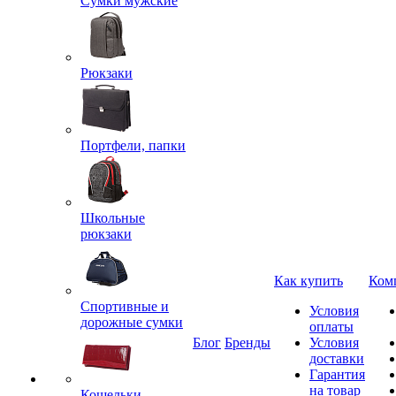
Сумки мужские
Рюкзаки
Портфели, папки
Школьные
рюкзаки
Как купить
Ком
Спортивные и
Условия
дорожные сумки
оплаты
Блог
Бренды
Условия
доставки
Гарантия
на товар
Кошельки