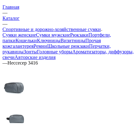
Главная
—
Каталог
—
Спортивные и дорожно-хозяйственные сумки
Сумки женские
Сумки мужские
Рюкзаки
Портфели,
папки
Кошельки
Ключницы
Визитницы
Прочая
кожгалантерея
Ремни
Школьные рюкзаки
Перчатки,
рукавицы
Зонты
Головные уборы
Ароматизаторы, диффузоры,
свечи
Авторские изделия
—
Нессесер 3416