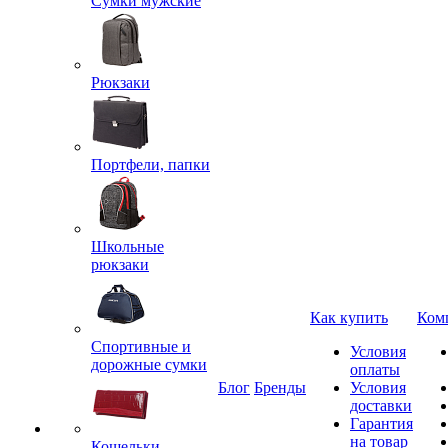
Сумки мужские
Рюкзаки
Портфели, папки
Школьные
рюкзаки
Как купить
Ком
Спортивные и
Условия
дорожные сумки
оплаты
Блог
Бренды
Условия
доставки
Гарантия
на товар
Кошельки