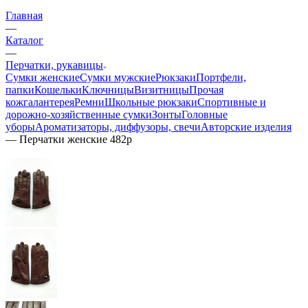
Главная
—
Каталог
—
Перчатки, рукавицы
Сумки женские
Сумки мужские
Рюкзаки
Портфели,
папки
Кошельки
Ключницы
Визитницы
Прочая
кожгалантерея
Ремни
Школьные рюкзаки
Спортивные и
дорожно-хозяйственные сумки
Зонты
Головные
уборы
Ароматизаторы, диффузоры, свечи
Авторские изделия
—
Перчатки женские 482р