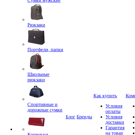
Сумки мужские
Рюкзаки
Портфели, папки
Школьные
рюкзаки
Как купить
Ком
Спортивные и
Условия
дорожные сумки
оплаты
Блог
Бренды
Условия
доставки
Гарантия
на товар
Кошельки