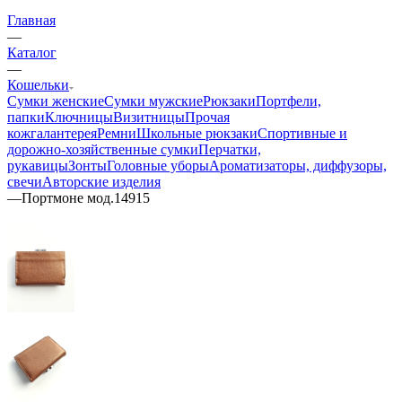
Главная
—
Каталог
—
Кошельки
Сумки женские
Сумки мужские
Рюкзаки
Портфели,
папки
Ключницы
Визитницы
Прочая
кожгалантерея
Ремни
Школьные рюкзаки
Спортивные и
дорожно-хозяйственные сумки
Перчатки,
рукавицы
Зонты
Головные уборы
Ароматизаторы, диффузоры,
свечи
Авторские изделия
—
Портмоне мод.14915