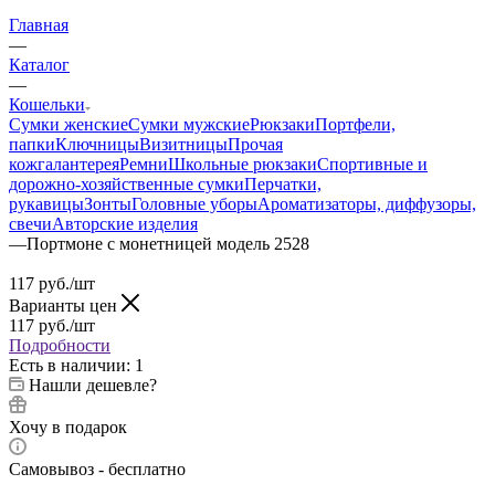
Главная
—
Каталог
—
Кошельки
Сумки женские
Сумки мужские
Рюкзаки
Портфели,
папки
Ключницы
Визитницы
Прочая
кожгалантерея
Ремни
Школьные рюкзаки
Спортивные и
дорожно-хозяйственные сумки
Перчатки,
рукавицы
Зонты
Головные уборы
Ароматизаторы, диффузоры,
свечи
Авторские изделия
—
Портмоне с монетницей модель 2528
117
руб.
/шт
Варианты цен
117
руб.
/шт
Подробности
Есть в наличии
: 1
Нашли дешевле?
Хочу в подарок
Самовывоз - бесплатно