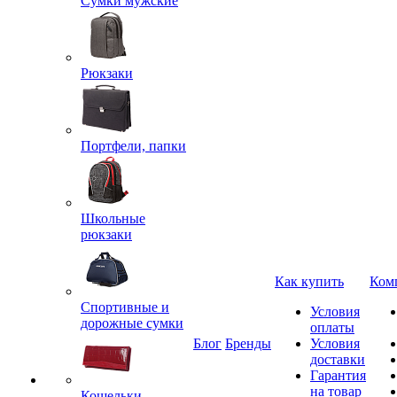
Сумки мужские
Рюкзаки
Портфели, папки
Школьные
рюкзаки
Как купить
Ком
Спортивные и
Условия
дорожные сумки
оплаты
Блог
Бренды
Условия
доставки
Гарантия
на товар
Кошельки