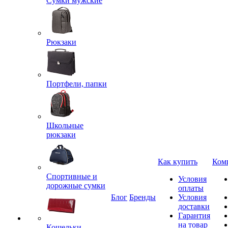
Сумки мужские
Рюкзаки
Портфели, папки
Школьные
рюкзаки
Как купить
Ком
Спортивные и
Условия
дорожные сумки
оплаты
Блог
Бренды
Условия
доставки
Гарантия
на товар
Кошельки