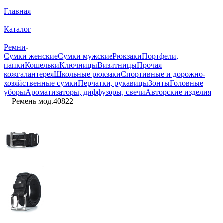
Главная
—
Каталог
—
Ремни
Сумки женские
Сумки мужские
Рюкзаки
Портфели,
папки
Кошельки
Ключницы
Визитницы
Прочая
кожгалантерея
Школьные рюкзаки
Спортивные и дорожно-
хозяйственные сумки
Перчатки, рукавицы
Зонты
Головные
уборы
Ароматизаторы, диффузоры, свечи
Авторские изделия
—
Ремень мод.40822