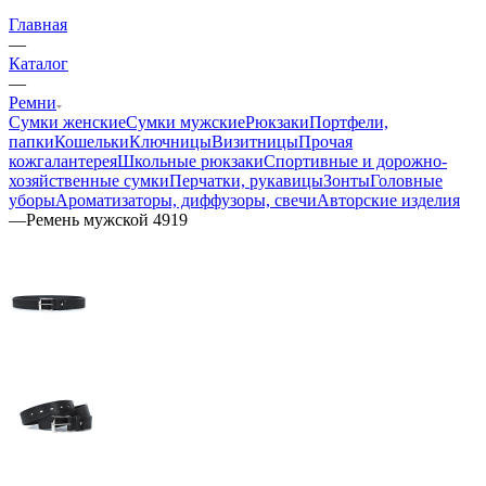
Главная
—
Каталог
—
Ремни
Сумки женские
Сумки мужские
Рюкзаки
Портфели,
папки
Кошельки
Ключницы
Визитницы
Прочая
кожгалантерея
Школьные рюкзаки
Спортивные и дорожно-
хозяйственные сумки
Перчатки, рукавицы
Зонты
Головные
уборы
Ароматизаторы, диффузоры, свечи
Авторские изделия
—
Ремень мужской 4919