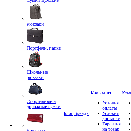
Сумки мужские
Рюкзаки
Портфели, папки
Школьные
рюкзаки
Как купить
Ком
Спортивные и
Условия
дорожные сумки
оплаты
Блог
Бренды
Условия
доставки
Гарантия
на товар
Кошельки