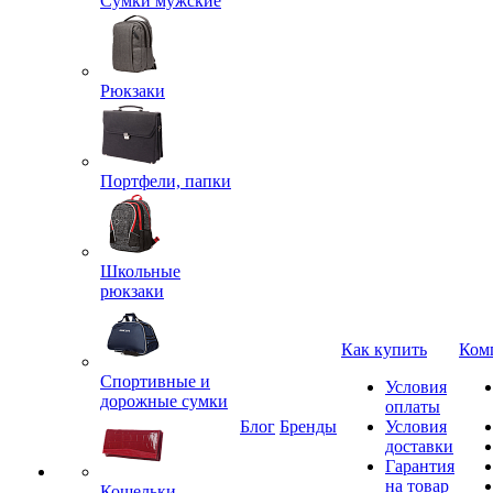
Сумки мужские
Рюкзаки
Портфели, папки
Школьные
рюкзаки
Как купить
Ком
Спортивные и
Условия
дорожные сумки
оплаты
Блог
Бренды
Условия
доставки
Гарантия
на товар
Кошельки