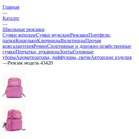
Главная
—
Каталог
—
Школьные рюкзаки
Сумки женские
Сумки мужские
Рюкзаки
Портфели,
папки
Кошельки
Ключницы
Визитницы
Прочая
кожгалантерея
Ремни
Спортивные и дорожно-хозяйственные
сумки
Перчатки, рукавицы
Зонты
Головные
уборы
Ароматизаторы, диффузоры, свечи
Авторские изделия
—
Рюкзак модель 43420