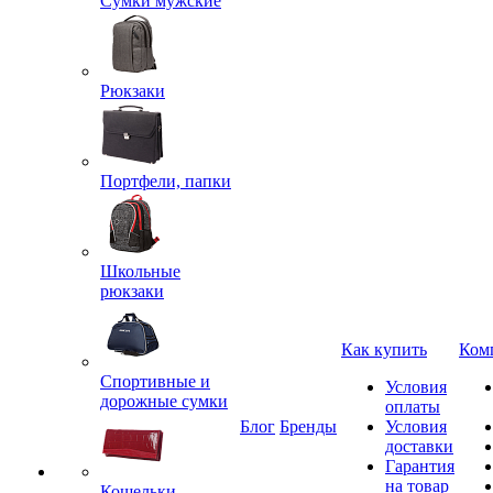
Сумки мужские
Рюкзаки
Портфели, папки
Школьные
рюкзаки
Как купить
Ком
Спортивные и
Условия
дорожные сумки
оплаты
Блог
Бренды
Условия
доставки
Гарантия
на товар
Кошельки