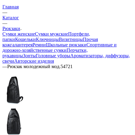
Главная
—
Каталог
—
Рюкзаки
Сумки женские
Сумки мужские
Портфели,
папки
Кошельки
Ключницы
Визитницы
Прочая
кожгалантерея
Ремни
Школьные рюкзаки
Спортивные и
дорожно-хозяйственные сумки
Перчатки,
рукавицы
Зонты
Головные уборы
Ароматизаторы, диффузоры,
свечи
Авторские изделия
—
Рюкзак молодежный мод.54721