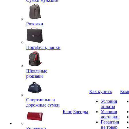
Сумки мужские
Рюкзаки
Портфели, папки
Школьные
рюкзаки
Как купить
Ком
Спортивные и
Условия
дорожные сумки
оплаты
Блог
Бренды
Условия
доставки
Гарантия
на товар
Кошельки