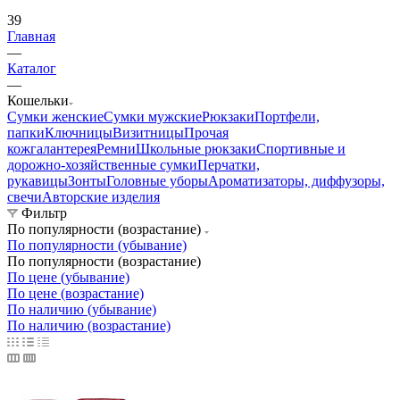
39
Главная
—
Каталог
—
Кошельки
Сумки женские
Сумки мужские
Рюкзаки
Портфели,
папки
Ключницы
Визитницы
Прочая
кожгалантерея
Ремни
Школьные рюкзаки
Спортивные и
дорожно-хозяйственные сумки
Перчатки,
рукавицы
Зонты
Головные уборы
Ароматизаторы, диффузоры,
свечи
Авторские изделия
Фильтр
По популярности (возрастание)
По популярности (убывание)
По популярности (возрастание)
По цене (убывание)
По цене (возрастание)
По наличию (убывание)
По наличию (возрастание)