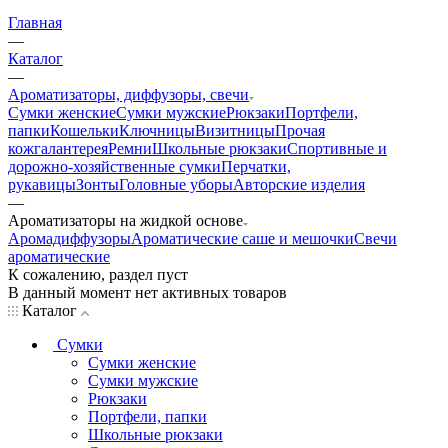
Главная
—
Каталог
—
Ароматизаторы, диффузоры, свечи
Сумки женские
Сумки мужские
Рюкзаки
Портфели,
папки
Кошельки
Ключницы
Визитницы
Прочая
кожгалантерея
Ремни
Школьные рюкзаки
Спортивные и
дорожно-хозяйственные сумки
Перчатки,
рукавицы
Зонты
Головные уборы
Авторские изделия
—
Ароматизаторы на жидкой основе
Аромадиффузоры
Ароматические саше и мешочки
Свечи
ароматические
К сожалению, раздел пуст
В данный момент нет активных товаров
Каталог
Сумки
Сумки женские
Сумки мужские
Рюкзаки
Портфели, папки
Школьные рюкзаки