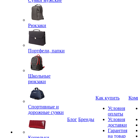
Сумки мужские
Рюкзаки
Портфели, папки
Школьные
рюкзаки
Как купить
Ком
Спортивные и
Условия
дорожные сумки
оплаты
Блог
Бренды
Условия
доставки
Гарантия
на товар
Кошельки