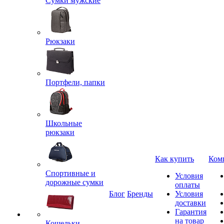
Сумки мужские
Рюкзаки
Портфели, папки
Школьные
рюкзаки
Как купить
Ком
Спортивные и
Условия
дорожные сумки
оплаты
Блог
Бренды
Условия
доставки
Гарантия
на товар
Кошельки