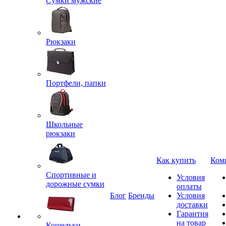
Сумки мужские
Рюкзаки
Портфели, папки
Школьные
рюкзаки
Как купить
Ком
Спортивные и
Условия
дорожные сумки
оплаты
Блог
Бренды
Условия
доставки
Гарантия
на товар
Кошельки