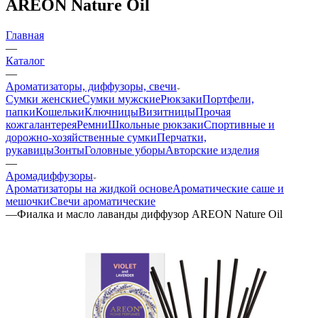
AREON Nature Oil
Главная
—
Каталог
—
Ароматизаторы, диффузоры, свечи
Сумки женские
Сумки мужские
Рюкзаки
Портфели,
папки
Кошельки
Ключницы
Визитницы
Прочая
кожгалантерея
Ремни
Школьные рюкзаки
Спортивные и
дорожно-хозяйственные сумки
Перчатки,
рукавицы
Зонты
Головные уборы
Авторские изделия
—
Аромадиффузоры
Ароматизаторы на жидкой основе
Ароматические саше и
мешочки
Свечи ароматические
—
Фиалка и масло лаванды диффузор AREON Nature Oil