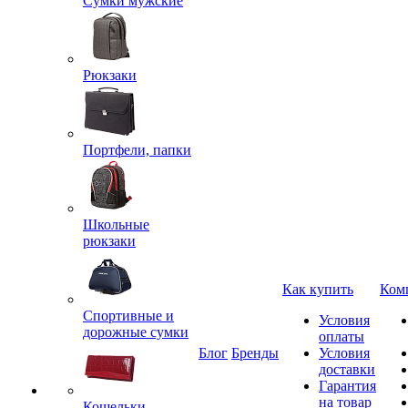
Сумки мужские
Рюкзаки
Портфели, папки
Школьные
рюкзаки
Как купить
Ком
Спортивные и
Условия
дорожные сумки
оплаты
Блог
Бренды
Условия
доставки
Гарантия
на товар
Кошельки