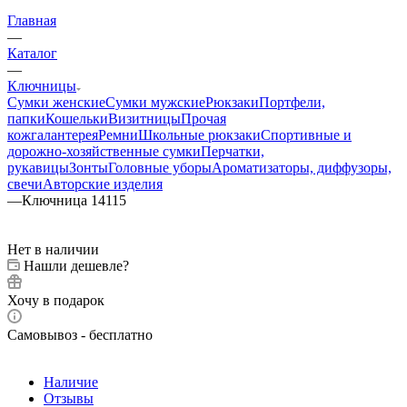
Главная
—
Каталог
—
Ключницы
Сумки женские
Сумки мужские
Рюкзаки
Портфели,
папки
Кошельки
Визитницы
Прочая
кожгалантерея
Ремни
Школьные рюкзаки
Спортивные и
дорожно-хозяйственные сумки
Перчатки,
рукавицы
Зонты
Головные уборы
Ароматизаторы, диффузоры,
свечи
Авторские изделия
—
Ключница 14115
Нет в наличии
Нашли дешевле?
Хочу в подарок
Самовывоз - бесплатно
Наличие
Отзывы