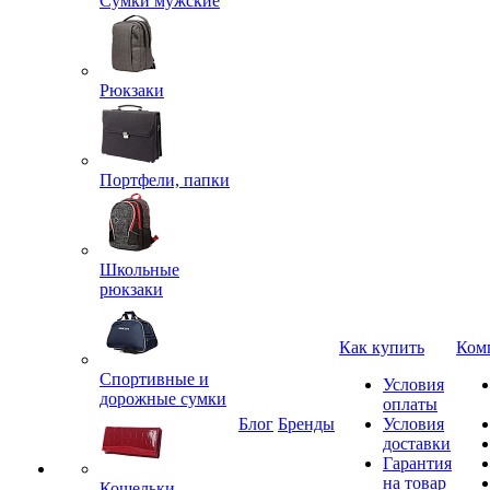
Сумки мужские
Рюкзаки
Портфели, папки
Школьные
рюкзаки
Как купить
Ком
Спортивные и
Условия
дорожные сумки
оплаты
Блог
Бренды
Условия
доставки
Гарантия
на товар
Кошельки