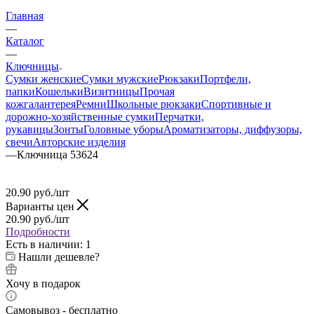
Главная
—
Каталог
—
Ключницы
Сумки женские
Сумки мужские
Рюкзаки
Портфели,
папки
Кошельки
Визитницы
Прочая
кожгалантерея
Ремни
Школьные рюкзаки
Спортивные и
дорожно-хозяйственные сумки
Перчатки,
рукавицы
Зонты
Головные уборы
Ароматизаторы, диффузоры,
свечи
Авторские изделия
—
Ключница 53624
20.90
руб.
/шт
Варианты цен
20.90
руб.
/шт
Подробности
Есть в наличии
: 1
Нашли дешевле?
Хочу в подарок
Самовывоз - бесплатно