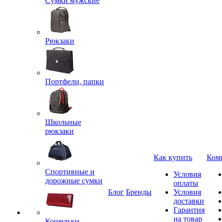
Сумки мужские
Рюкзаки
Портфели, папки
Школьные
рюкзаки
Как купить
Ком
Спортивные и
Условия
дорожные сумки
оплаты
Блог
Бренды
Условия
доставки
Гарантия
на товар
Кошельки