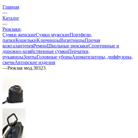
Главная
—
Каталог
—
Рюкзаки
Сумки женские
Сумки мужские
Портфели,
папки
Кошельки
Ключницы
Визитницы
Прочая
кожгалантерея
Ремни
Школьные рюкзаки
Спортивные и
дорожно-хозяйственные сумки
Перчатки,
рукавицы
Зонты
Головные уборы
Ароматизаторы, диффузоры,
свечи
Авторские изделия
—
Рюкзак мод.30323