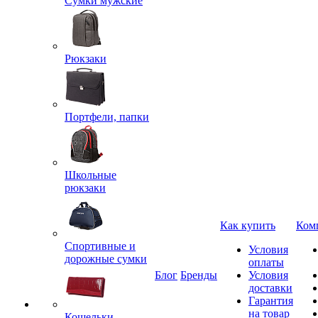
Сумки мужские
Рюкзаки
Портфели, папки
Школьные
рюкзаки
Как купить
Ком
Спортивные и
Условия
дорожные сумки
оплаты
Блог
Бренды
Условия
доставки
Гарантия
на товар
Кошельки