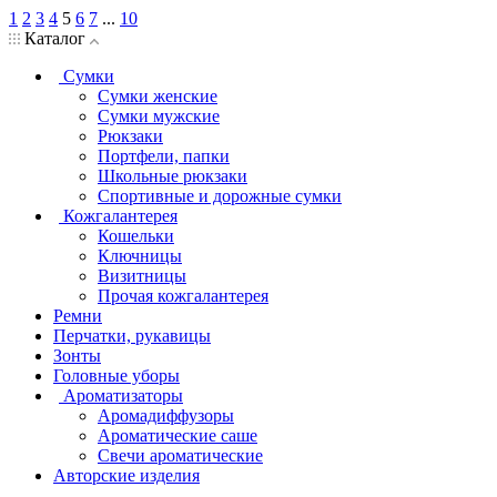
1
2
3
4
5
6
7
...
10
Каталог
Сумки
Сумки женские
Сумки мужские
Рюкзаки
Портфели, папки
Школьные рюкзаки
Спортивные и дорожные сумки
Кожгалантерея
Кошельки
Ключницы
Визитницы
Прочая кожгалантерея
Ремни
Перчатки, рукавицы
Зонты
Головные уборы
Ароматизаторы
Аромадиффузоры
Ароматические саше
Свечи ароматические
Авторские изделия