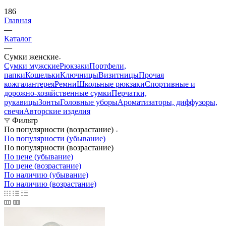
186
Главная
—
Каталог
—
Сумки женские
Сумки мужские
Рюкзаки
Портфели,
папки
Кошельки
Ключницы
Визитницы
Прочая
кожгалантерея
Ремни
Школьные рюкзаки
Спортивные и
дорожно-хозяйственные сумки
Перчатки,
рукавицы
Зонты
Головные уборы
Ароматизаторы, диффузоры,
свечи
Авторские изделия
Фильтр
По популярности (возрастание)
По популярности (убывание)
По популярности (возрастание)
По цене (убывание)
По цене (возрастание)
По наличию (убывание)
По наличию (возрастание)