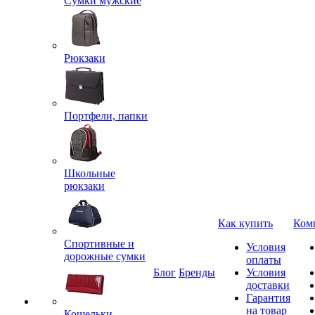
Сумки мужские
Рюкзаки
Портфели, папки
Школьные
рюкзаки
Как купить
Ком
Спортивные и
Условия
дорожные сумки
оплаты
Блог
Бренды
Условия
доставки
Гарантия
на товар
Кошельки